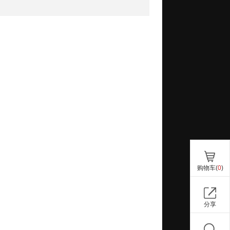
购物车(
0
)
分享