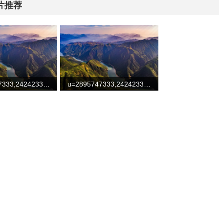
片推荐
u=2895747333,2424233312&fm=253&fmt=auto&app=138&f=JPEG
u=2895747333,2424233312&fm=253&fmt=auto&app=138&f=JPEG