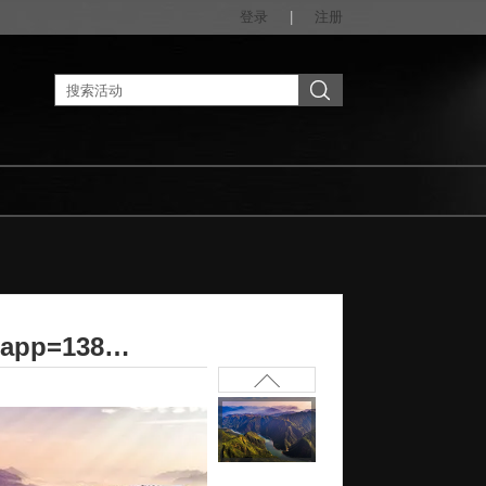
登录
|
注册
u=2895747333,2424233312&fm=253&fmt=auto&app=138&f=JPEG