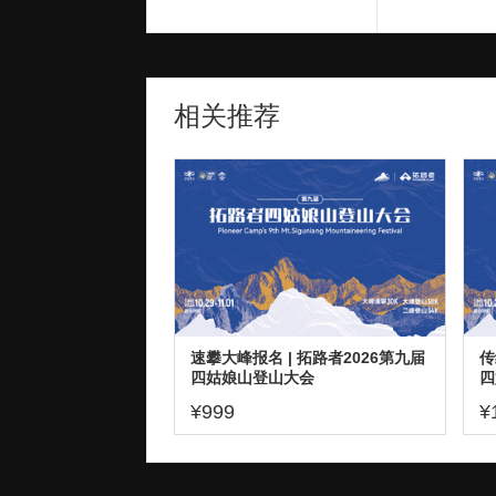
相关推荐
速攀大峰报名 | 拓路者2026第九届
传
四姑娘山登山大会
四
¥999
¥