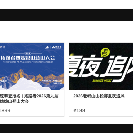
统攀登报名 | 拓路者2026第九届
2026老峨山山径赛夏夜追风
姑娘山登山大会
1899
¥188