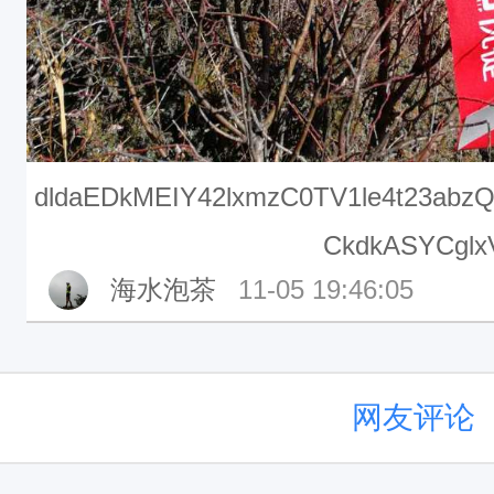
dldaEDkMEIY42lxmzC0TV1le4t23abz
CkdkASYCglx
海水泡茶
11-05 19:46:05
网友评论